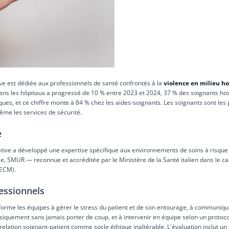
tive est dédiée aux professionnels de santé confrontés à la
violence en milieu hos
dans les hôpitaux a progressé de 10 % entre 2023 et 2024, 37 % des soignants hos
ues, et ce chiffre monte à 84 % chez les aides-soignants. Les soignants sont le
me les services de sécurité.
e
nitiative a développé une expertise spécifique aux environnements de soins à ris
cile, SMUR — reconnue et accréditée par le Ministère de la Santé italien dans le c
(ECM).
essionnels
 forme les équipes à gérer le stress du patient et de son entourage, à communiqu
iquement sans jamais porter de coup, et à intervenir en équipe selon un protoc
relation soignant-patient comme socle éthique inaltérable. L'évaluation inclut un 