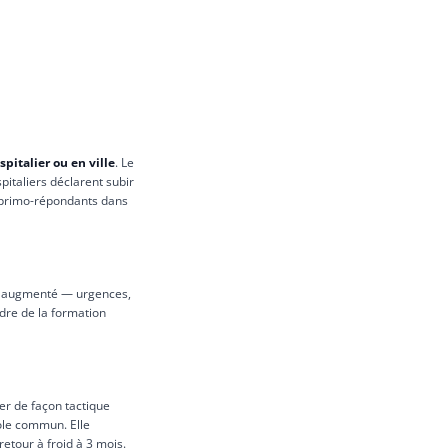
pitalier ou en ville
. Le
pitaliers déclarent subir
s primo-répondants dans
que augmenté — urgences,
adre de la formation
er de façon tactique
ole commun. Elle
retour à froid à 3 mois.