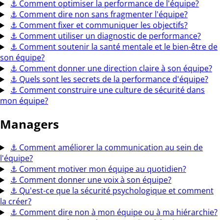
⚓
Comment optimiser la performance de l'équipe?
⚓
Comment dire non sans fragmenter l'équipe?
⚓
Comment fixer et communiquer les objectifs?
⚓
Comment utiliser un diagnostic de performance?
⚓
Comment soutenir la santé mentale et le bien-être de
son équipe?
⚓
Comment donner une direction claire à son équipe?
⚓
Quels sont les secrets de la performance d'équipe?
⚓
Comment construire une culture de sécurité dans
mon équipe?
Managers
⚓
Comment améliorer la communication au sein de
l'équipe?
⚓
Comment motiver mon équipe au quotidien?
⚓
Comment donner une voix à son équipe?
⚓
Qu'est-ce que la sécurité psychologique et comment
la créer?
⚓
Comment dire non à mon équipe ou à ma hiérarchie?