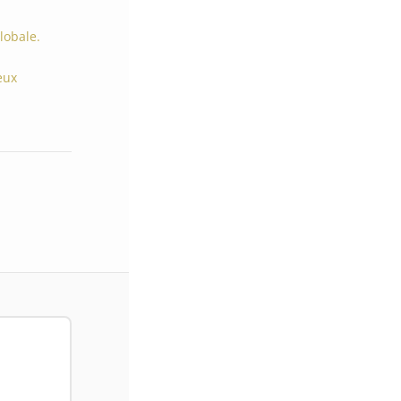
lobale.
eux