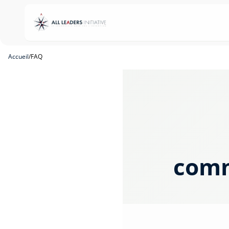
Accueil
/
FAQ
comm