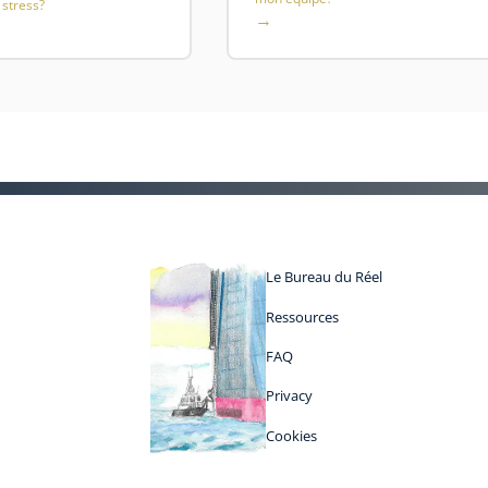
stress?
Le Bureau du Réel
Ressources
FAQ
Privacy
Cookies