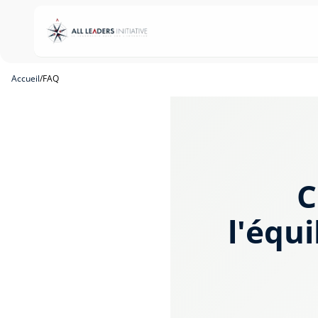
Accueil
/
FAQ
C
l'équi