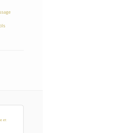
issage
ils
e et