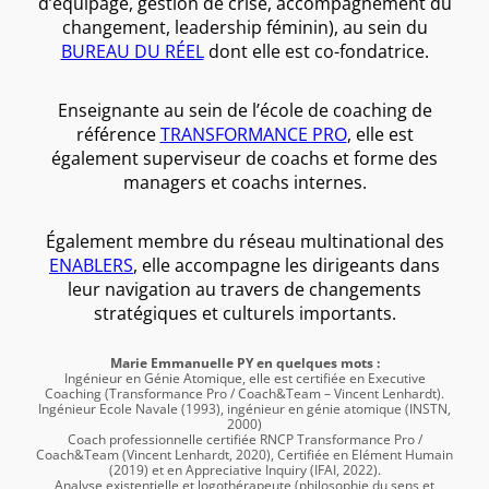
d’équipage, gestion de crise, accompagnement du
changement, leadership féminin), au sein du
BUREAU DU RÉEL
dont elle est co-fondatrice.
Enseignante au sein de l’école de coaching de
référence
TRANSFORMANCE PRO
, elle est
également superviseur de coachs et forme des
managers et coachs internes.
Également membre du réseau multinational des
ENABLERS
, elle accompagne les dirigeants dans
leur navigation au travers de changements
stratégiques et culturels importants.
Marie Emmanuelle PY en quelques mots :
Ingénieur en Génie Atomique, elle est certifiée en Executive
Coaching (Transformance Pro / Coach&Team – Vincent Lenhardt).
Ingénieur Ecole Navale (1993), ingénieur en génie atomique (INSTN,
2000)
Coach professionnelle certifiée RNCP Transformance Pro /
Coach&Team (Vincent Lenhardt, 2020), Certifiée en Elément Humain
(2019) et en Appreciative Inquiry (IFAI, 2022).
Analyse existentielle et logothérapeute (philosophie du sens et