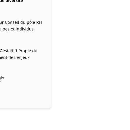
de diversité
eur Conseil du pôle RH
ipes et individus
Gestalt thérapie du
ement des enjeux
gie
–