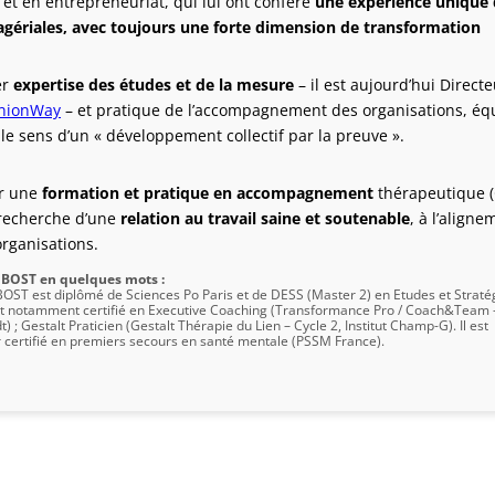
et en entrepreneuriat, qui lui ont conféré
une expérience unique 
nagériales, avec toujours une forte dimension de
transformation
er
expertise des études et de la mesure
– il est aujourd’hui Direct
nionWay
– et pratique de l’accompagnement des organisations, équ
le sens d’un « développement collectif par la preuve ».
ar une
formation et pratique en accompagnement
thérapeutique (
a recherche d’une
relation au travail saine et soutenable
, à l’align
rganisations.
 BOST en quelques mots :
BOST est diplômé de Sciences Po Paris et de DESS (Master 2) en Etudes et Straté
est notamment certifié en Executive Coaching (Transformance Pro / Coach&Team 
) ; Gestalt Praticien (Gestalt Thérapie du Lien – Cycle 2, Institut Champ-G). Il est
 certifié en premiers secours en santé mentale (PSSM France).