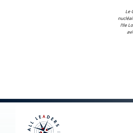
Le 
nucléai
l’Ile 
avi