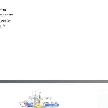
ires
st et de
 porte-
, la