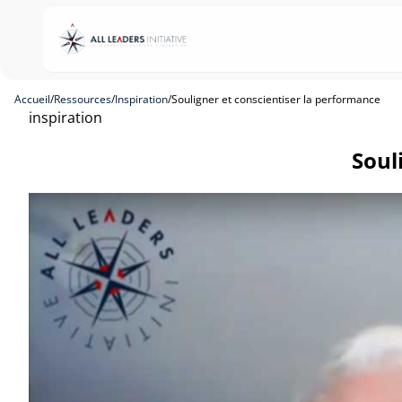
Accueil
/
Ressources
/
Inspiration
/
Souligner et conscientiser la performance
inspiration
Soul