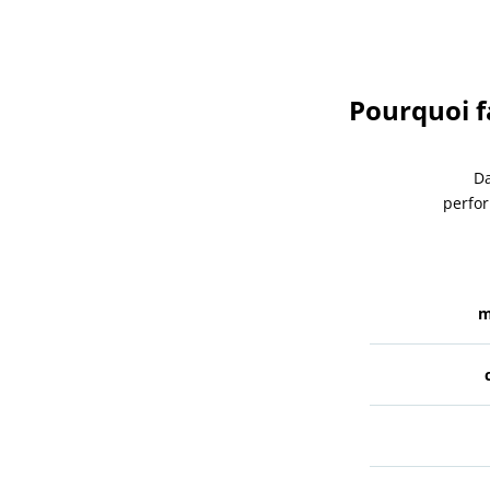
Pourquoi f
Da
perfor
m