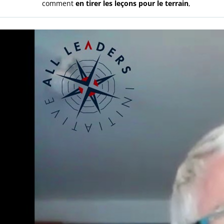
comment
en tirer les leçons pour le terrain
,