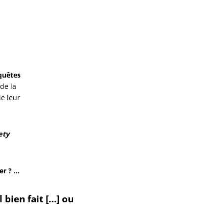
quêtes
de la
de leur
ety
er ? …
l bien fait […] ou