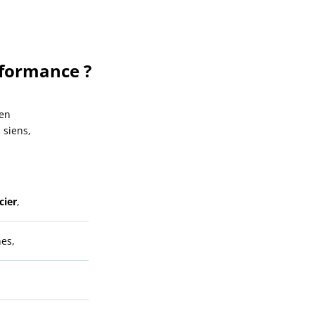
rformance ?
ien
 siens,
cier
,
es,