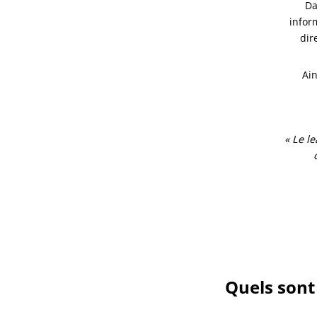
Da
inform
dir
Ain
« Le l
Quels sont 