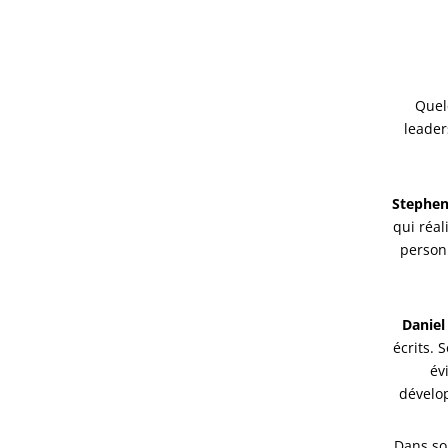
Quel
leader
Stephen
qui réal
personn
Danie
écrits. 
év
dévelop
Dans so