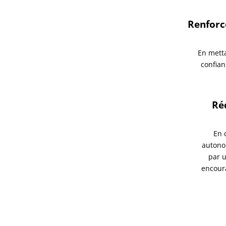
Renforce
En metta
confian
Ré
En 
autonom
par u
encoura