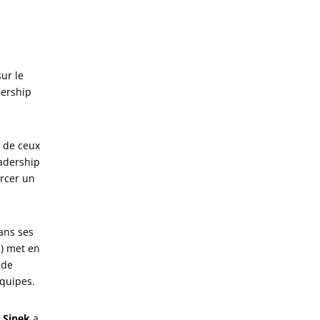
ur le
dership
s de ceux
eadership
ercer un
ans ses
») met en
 de
équipes.
 Sinek
a