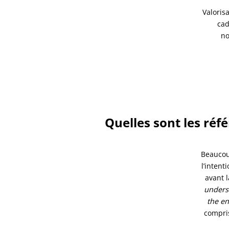
Valoris
cad
no
Quelles sont les réf
Beaucou
l’inten
avant l
underst
the en
compris