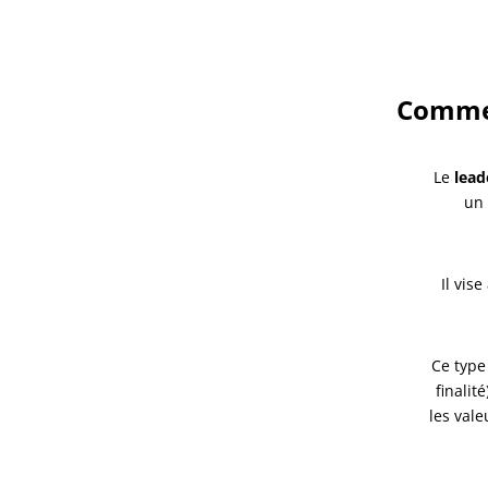
Comment
Le
lead
un 
Il vis
Ce type
finalit
les vale