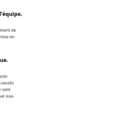
l’équipe.
nement de
 mise en
ue.
sion
s causés
e sont
par eux-