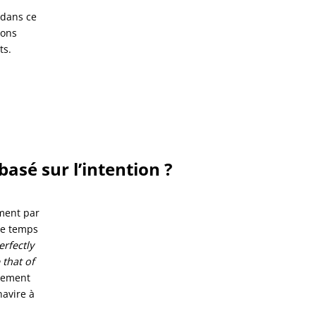
 dans ce
ions
ts.
asé sur l’intention ?
ment par
de temps
erfectly
 that of
itement
navire à