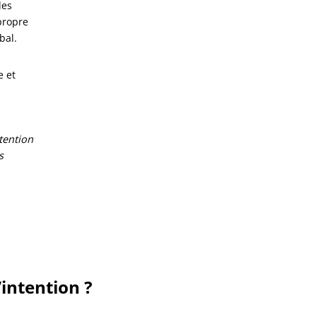
des
 propre
bal.
e et
tention
s
’intention ?