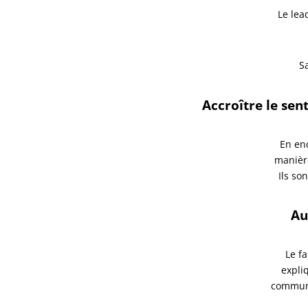
Le lea
S
Accroître le sen
En en
manièr
Ils so
Au
Le fa
expli
communic