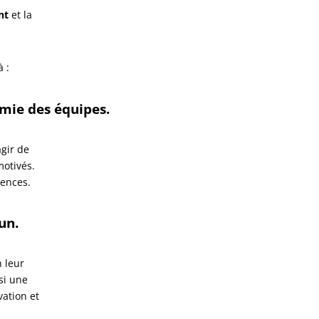
nt
et la
 :
omie des équipes.
gir de
otivés.
tences.
un.
n leur
si une
vation et