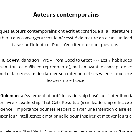
Auteurs contemporains
ques auteurs contemporains ont écrit et contribué à la littérature s
ship. Tous convergent vers la nécessité de mettre en avant un lea
basé sur l’intention. Pour n’en citer que quelques-uns :
 R. Covey
, dans son livre « From Good to Great » (« Les 7 habitude
isent tout ce qu'ils entreprennent« ), met en avant le concept de l
el et la nécessité de clarifier son intention et ses valeurs pour ex
leadership efficace.
l Goleman
, a également abordé le leadership basé sur l'intention d
Son livre « Leadership That Gets Results » (« un leadership efficace 
idence l'importance pour les leaders d'avoir une intention claire et
per leur intelligence émotionnelle pour inspirer et motiver leurs 
n célèbre « Start With Why » (« Commencer par pourquoi »),
Simon