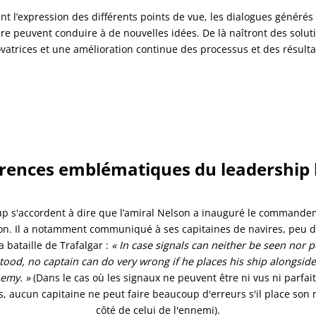
ant l’expression des différents points de vue, les dialogues générés
re peuvent conduire à de nouvelles idées. De là naîtront des solut
vatrices et une amélioration continue des processus et des résulta
érences emblématiques du leadership b
p s'accordent à dire que l’amiral Nelson a inauguré le commande
tion. Il a notamment communiqué à ses capitaines de navires, peu 
a bataille de Trafalgar :
« In case signals can neither be seen nor p
ood, no captain can do very wrong if he places his ship alongside
emy. »
(Dans le cas où les signaux ne peuvent être ni vus ni parfa
, aucun capitaine ne peut faire beaucoup d'erreurs s'il place son 
côté de celui de l'ennemi).