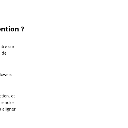
ention ?
ntre sur
u de
llowers
tion, et
mprendre
à aligner