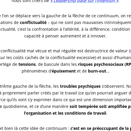
nous sont chers de
« Leadership basé sur l’intention »
.
 l’on se déplace vers la gauche de la flèche de ce continuum, on r
tuations de
conflictualité
– qui ne sont pas mauvaises intrinsèqueme
ictualité, c’est la confrontation à l’altérité, à la différence, condition
capacité à penser autrement et à innover.
 conflictualité mal vécue et mal régulée est destructrice de valeur (
ur les coûts cachés de la conflictualité excessive) et aussi d’human
ortège de
tensions
, de bascule dans les
risques psychosociaux (RP
phénomènes d’
épuisement
et de
burn-out
…
extrême gauche de la flèche, les
troubles psychiques
s’observent. No
à proprement parler créés par le travail (ce qu’on pourrait arguer 
ce qu’ils vont s’y exprimer dans ce qui est une dimension importa
ie quotidienne, et ce d’une manière
soit tempérée soit amplifiée p
l’organisation et les conditions de travail
.
it bien là cette idée de continuum :
c’est en se préoccupant de la 