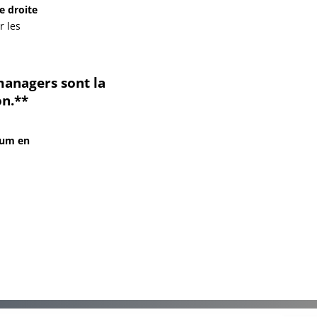
e droite
r les
 managers sont la
on.**
nuum en