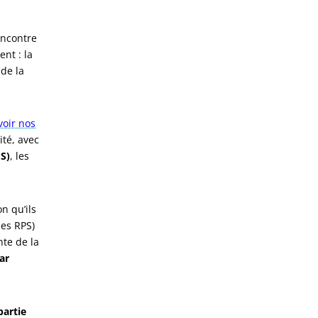
encontre
nt : la
 de la
voir nos
ité, avec
S)
, les
n qu’ils
des RPS)
nte de la
ar
partie