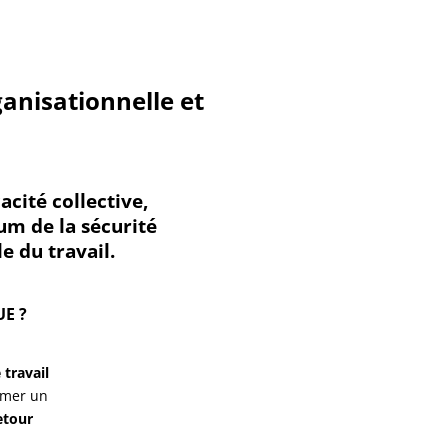
ganisationnelle et
acité collective,
um de la sécurité
e du travail.
E ?
travail
rimer un
etour