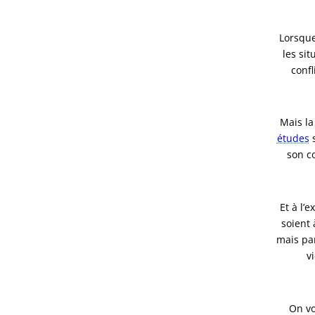
Lorsque
les si
confl
Mais la
études
s
son c
Et à l’
soient 
mais par
v
On vo