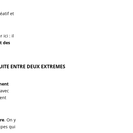
atif et
ici : il
t des
UITE ENTRE DEUX EXTREMES
ment
 avec
ent
re
. On y
ipes qui