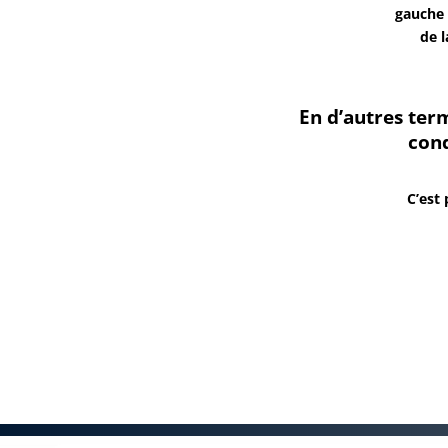
gauche 
de l
En d’autres term
cond
C’est 