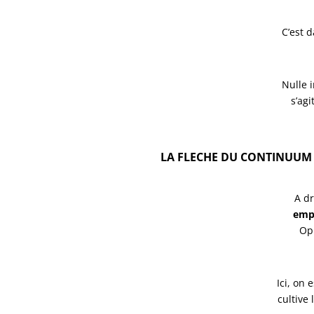
C’est 
Nulle i
s’agi
LA FLECHE DU CONTINUUM 
A dr
empr
Op
Ici, on
cultive